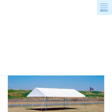
コ
ナ
ン
ビ
テ
ゲ
MENU
ン
ー
ツ
シ
へ
ョ
ス
ン
キ
に
ッ
移
プ
動
HOME
製品一覧
レギュラーテント
レギュラーテント