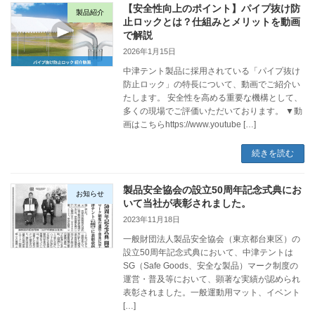
【安全性向上のポイント】パイプ抜け防
製品紹介
止ロックとは？仕組みとメリットを動画
で解説
2026年1月15日
中津テント製品に採用されている「パイプ抜け
防止ロック」の特長について、動画でご紹介い
たします。 安全性を高める重要な機構として、
多くの現場でご評価いただいております。 ▼動
画はこちらhttps://www.youtube […]
続きを読む
製品安全協会の設立50周年記念式典にお
お知らせ
いて当社が表彰されました。
2023年11月18日
一般財団法人製品安全協会（東京都台東区）の
設立50周年記念式典において、中津テントは
SG（Safe Goods、安全な製品）マーク制度の
運営・普及等において、顕著な実績が認められ
表彰されました。一般運動用マット、イベント
[…]